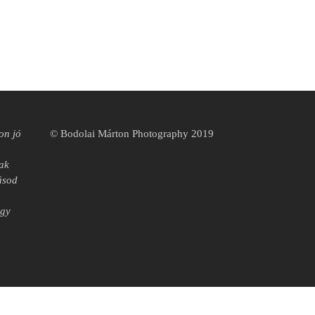
on jó
© Bodolai Márton Photography 2019
tak
tásod
agy