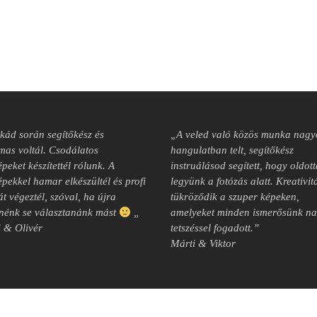
ád során segítőkész és
„A veled való közös munka nagy
mas voltál.
Csodálatos
hangulatban telt, segítőkész
peket készítettél rólunk.
A
instruálásod segített, hogy oldot
épekkel hamar elkészültél és profi
legyünk a fotózás alatt. Kreativi
t végeztél, szóval, ha újra
tükröződik a szuper képeken,
nénk se választanánk mást
„
amelyeket minden ismerősünk n
i & Olivér
tetszéssel fogadott.”
Márti & Viktor