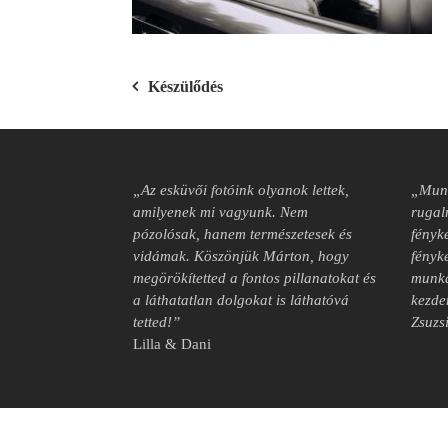
Bejegyzés
Készülődés
navigáció
„Az esküvői fotóink olyanok lettek,
„Munk
amilyenek mi vagyunk. Nem
rugal
pózolósak, hanem természetesek és
fényké
vidámak. Köszönjük Márton, hogy
fényk
megörökítetted a fontos pillanatokat és
munká
a láthatatlan dolgokat is láthatóvá
kezde
tetted!”
Zsuzs
Lilla & Dani