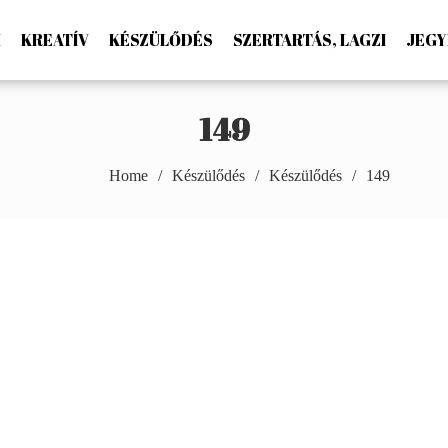
M
KREATÍV
KÉSZÜLŐDÉS
SZERTARTÁS, LAGZI
JEGY
ton Photography
149
Home
Készülődés
Készülődés
149