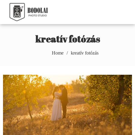
Skip
to
Bodolai Márton
content
Photography
kreatív fotózás
Home
kreatív fotózás