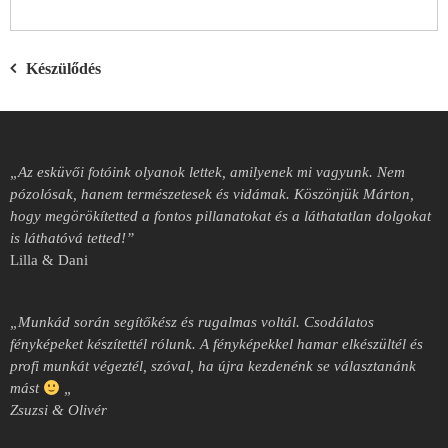
Bejegyzés
Készülődés
navigáció
„Az esküvői fotóink olyanok lettek, amilyenek mi vagyunk. Nem
pózolósak, hanem természetesek és vidámak. Köszönjük Márton,
hogy megörökítetted a fontos pillanatokat és a láthatatlan dolgokat
is láthatóvá tetted!”
Lilla & Dani
„Munkád során segítőkész és rugalmas voltál.
Csodálatos
fényképeket készítettél rólunk.
A fényképekkel hamar elkészültél és
profi munkát végeztél, szóval, ha újra kezdenénk se választanánk
mást
„
Zsuzsi & Olivér