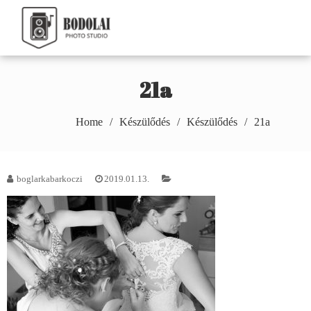
Skip
to
Bodolai Márton
content
Photography
21a
Home
Készülődés
Készülődés
21a
boglarkabarkoczi
2019.01.13.