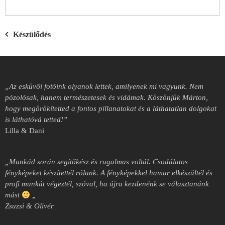
Bejegyzés
Készülődés
navigáció
„Az esküvői fotóink olyanok lettek, amilyenek mi vagyunk. Nem
pózolósak, hanem természetesek és vidámak. Köszönjük Márton,
hogy megörökítetted a fontos pillanatokat és a láthatatlan dolgokat
is láthatóvá tetted!”
Lilla & Dani
„Munkád során segítőkész és rugalmas voltál.
Csodálatos
fényképeket készítettél rólunk.
A fényképekkel hamar elkészültél és
profi munkát végeztél, szóval, ha újra kezdenénk se választanánk
mást
„
Zsuzsi & Olivér