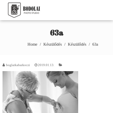
Skip
to
Bodolai Márton
content
Photography
63a
Home
Készülődés
Készülődés
63a
boglarkabarkoczi
2019.01.13.