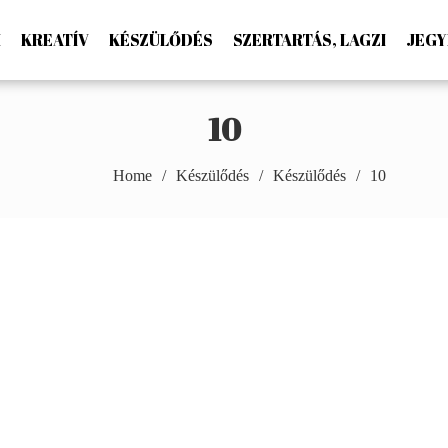
M
KREATÍV
KÉSZÜLŐDÉS
SZERTARTÁS, LAGZI
JEGY
ton Photography
10
Home
Készülődés
Készülődés
10