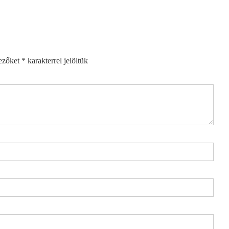
ezőket
*
karakterrel jelöltük