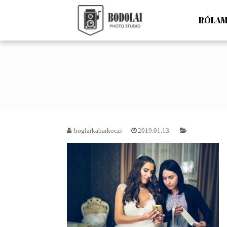
Skip
to
RÓLA
Bodolai Már
content
boglarkabarkoczi
2019.01.13.