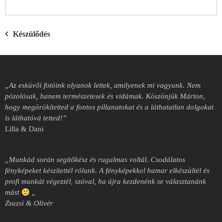
Bejegyzés
Készülődés
navigáció
„Az esküvői fotóink olyanok lettek, amilyenek mi vagyunk. Nem
pózolósak, hanem természetesek és vidámak. Köszönjük Márton,
hogy megörökítetted a fontos pillanatokat és a láthatatlan dolgokat
is láthatóvá tetted!”
Lilla & Dani
„Munkád során segítőkész és rugalmas voltál.
Csodálatos
fényképeket készítettél rólunk.
A fényképekkel hamar elkészültél és
profi munkát végeztél, szóval, ha újra kezdenénk se választanánk
mást
„
Zsuzsi & Olivér