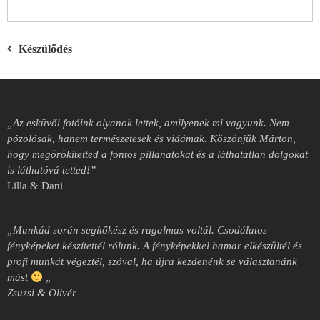
Bejegyzés
Készülődés
navigáció
„Az esküvői fotóink olyanok lettek, amilyenek mi vagyunk. Nem
pózolósak, hanem természetesek és vidámak. Köszönjük Márton,
hogy megörökítetted a fontos pillanatokat és a láthatatlan dolgokat
is láthatóvá tetted!”
Lilla & Dani
„Munkád során segítőkész és rugalmas voltál.
Csodálatos
fényképeket készítettél rólunk.
A fényképekkel hamar elkészültél és
profi munkát végeztél, szóval, ha újra kezdenénk se választanánk
mást
„
Zsuzsi & Olivér