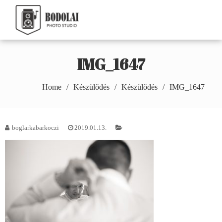
Skip
to
Bodolai Márton
content
Photography
IMG_1647
Home
Készülődés
Készülődés
IMG_1647
boglarkabarkoczi
2019.01.13.