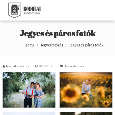
Skip
to
Bodolai Márton
content
Photography
Jegyes és páros fotók
Home
Jegyesfotózás
Jegyes és páros fotók
boglarkabarkoczi
2019.01.15.
Jegyesfotózás