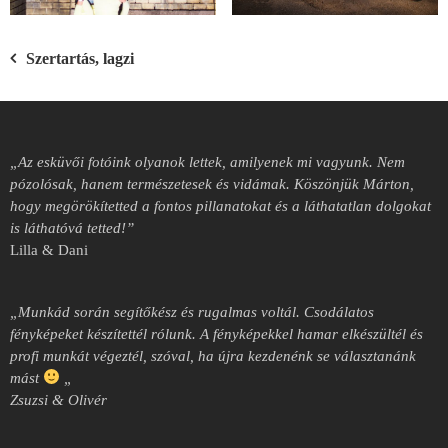
Bejegyzés
Szertartás, lagzi
navigáció
„Az esküvői fotóink olyanok lettek, amilyenek mi vagyunk. Nem
pózolósak, hanem természetesek és vidámak. Köszönjük Márton,
hogy megörökítetted a fontos pillanatokat és a láthatatlan dolgokat
is láthatóvá tetted!”
Lilla & Dani
„Munkád során segítőkész és rugalmas voltál.
Csodálatos
fényképeket készítettél rólunk.
A fényképekkel hamar elkészültél és
profi munkát végeztél, szóval, ha újra kezdenénk se választanánk
mást
„
Zsuzsi & Olivér