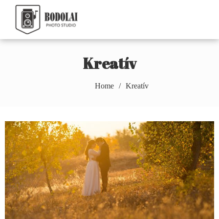
Skip
to
Bodolai Márton
content
Photography
Kreatív
Home
Kreatív