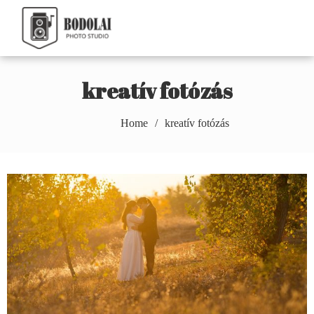
Skip
to
Bodolai Márton
content
Photography
kreatív fotózás
Home
kreatív fotózás